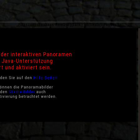
Pflanzenschauhaus Rombergpark - vertikales Panorama
der interaktiven Panoramen
 Java-Unterstützung
rt und aktiviert sein.
nden Sie auf den
Hilfe-Seiten
können die Panoramabilder
i den
Städte-Bilder
auch
ivierung betrachtet werden.