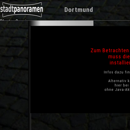
Dortmund
Photo-Service
Zum Betrachten 
muss die
installie
Infos dazu fi
Alternativ 
hier be
ohne Java-Akt