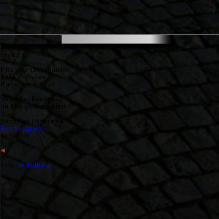
Städte
Info-Links
im Bild:
Pflanzenschauhäuser
Café Orchidee
Panorama-Tour
Virtueller Rundgang
im Bild gelb markiert
Nächstes Panorama:
Rombergpark
Straßen
Foto:
H. Kölbach