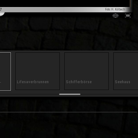
7
Foto: H. Kölbach
Lifesaverbrunnen
Schifferbörse
Seehaus
-