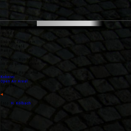
Städte
Info-Links
im Bild:
Eisbahn Zollverein
Kokerei Café
Panorama-Tour
Virtueller Rundgang
im Bild gelb markiert
Nächstes Panorama:
Kokerei
Open Air Areal
Straßen
Foto:
H. Kölbach