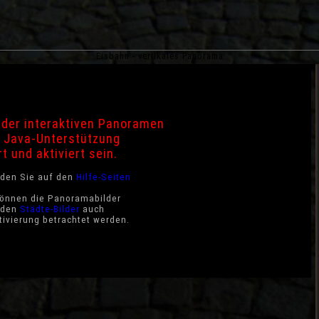
Eisbahn - vertikales Panorama
der interaktiven Panoramen
 Java-Unterstützung
rt und aktiviert sein.
nden Sie auf den
Hilfe-Seiten
können die Panoramabilder
i den
Städte-Bilder
auch
ivierung betrachtet werden.