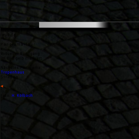
Städte
Info-Links
im Bild:
Panorama-Tour
Virtueller Rundgang
im Bild gelb markiert
Nächstes Panorama:
Tropenhaus
Straßen
Foto:
H. Kölbach