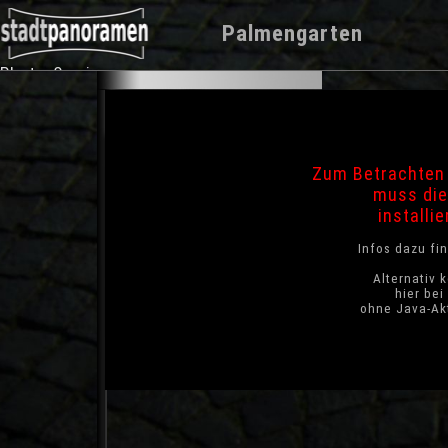
Palmengarten
Photo-Service
Zum Betrachten 
muss die
installie
Infos dazu fi
Alternativ 
hier be
ohne Java-Akt