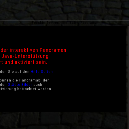
Feuchte Tropen - vertikales Panorama
der interaktiven Panoramen
 Java-Unterstützung
rt und aktiviert sein.
nden Sie auf den
Hilfe-Seiten
können die Panoramabilder
i den
Städte-Bilder
auch
ivierung betrachtet werden.