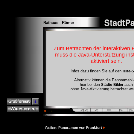
Rathaus - Römer
Zum Betrachten der interaktiven
muss die Java-Unterstützung insta
aktiviert sein.
Infos dazu finden Sie auf den
Hilfe-S
Alternativ können die Panoramabil
hier bei den
auch
Städte-Bilder
ohne Java-Aktivierung betrachtet we
Foto:
Weitere
Panoramen von Frankfurt