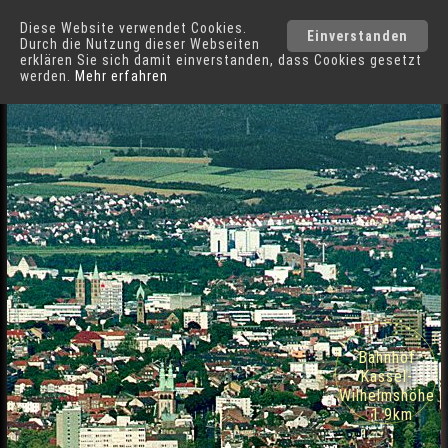
Diese Website verwendet Cookies.
Kassel
Städte
Einverstanden
Durch die Nutzung dieser Webseiten
erklären Sie sich damit einverstanden, dass Cookies gesetzt
werden.
Mehr erfahren
Innenstadt Nahaufnahme in Kassel
Bahnhof
Kassel-
Wilhelmshöhe
1.9km