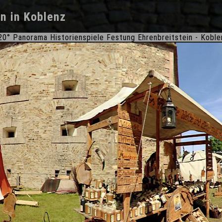
in
in
Koblenz
20° Panorama Historienspiele Festung Ehrenbreitstein - Koble