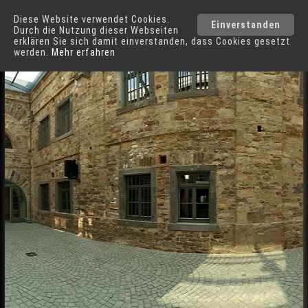
Diese Website verwendet Cookies.
Einverstanden
Durch die Nutzung dieser Webseiten
erklären Sie sich damit einverstanden, dass Cookies gesetzt
werden.
Mehr erfahren
Festung Ehrenbreitstein
in
Koblenz
Kasemattenbau Festung Ehrenbreitstein in Koblenz
Städte