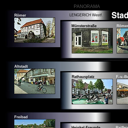
PANORAMA
LENGERICH Westf.
Römer
Münsterstraße
Römer
Altstadt
Rathausplatz
F.-v.-
Freibad
Heinkel-Freunde
Raiffe