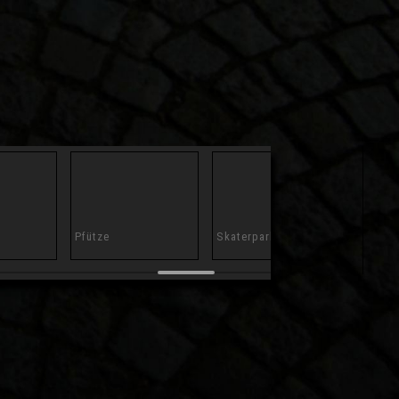
Pfütze
Skaterpark
Arena