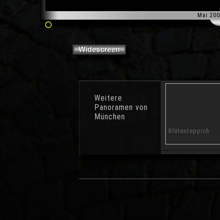
Mai 200
Weitere
Panoramen von
München
Brienner Straße
Nest
Blütenteppich