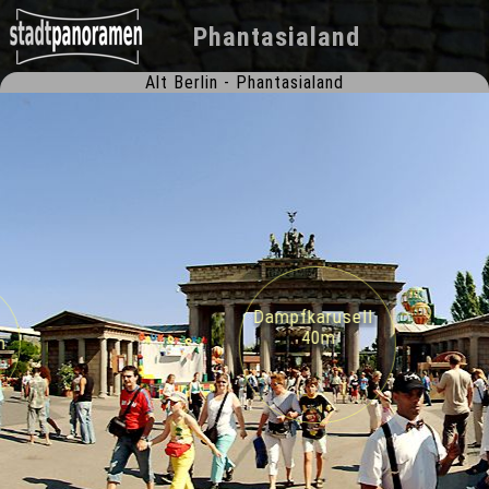
Phantasialand
Alt Berlin - Phantasialand
Dampfkarusell
40m
m