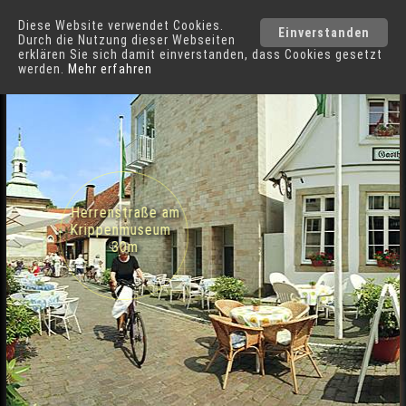
Diese Website verwendet Cookies.
Telgte
Städte
Einverstanden
Durch die Nutzung dieser Webseiten
erklären Sie sich damit einverstanden, dass Cookies gesetzt
werden.
Mehr erfahren
Straßencafés in der Kapellenstraße in Telgte
Herrenstraße am
Krippenmuseum
30m