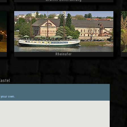
Widescreen
Rheinufer
Widescreen
astel