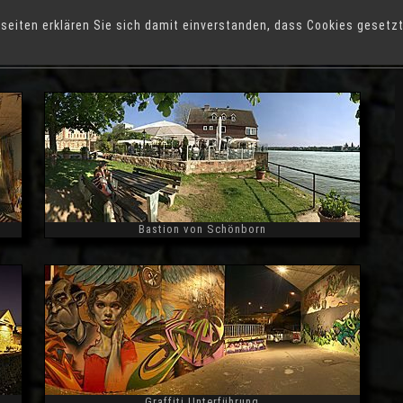
iesbaden
seiten erklären Sie sich damit einverstanden, dass Cookies gesetz
ainz-Kastel
Bastion von Schönborn
Widescreen
Graffiti Unterführung